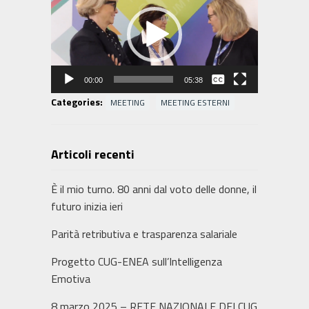
Player
00:00
05:38
Nessuna
Categories:
MEETING
MEETING ESTERNI
Italiano
Articoli recenti
È il mio turno. 80 anni dal voto delle donne, il
futuro inizia ieri
​Parità retributiva e trasparenza salariale
Progetto CUG-ENEA sull’Intelligenza
Emotiva
8 marzo 2025 – RETE NAZIONALE DEI CUG