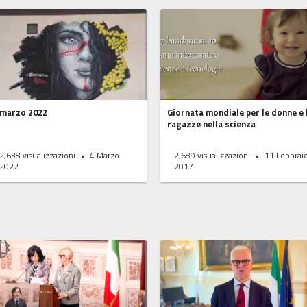
 marzo 2022
Giornata mondiale per le donne e 
ragazze nella scienza
2,638
visualizzazioni
4 Marzo
2,689
visualizzazioni
11 Febbrai
2022
2017