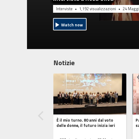
Interviste
1,192
visualizzazioni
24 Maggi
Watch now
Notizie
È il mio turno. 80 anni dal voto
​
delle donne, il futuro inizia ieri
s