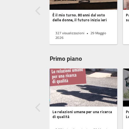
È il mio turno. 80 anni dal voto
​
delle donne, il futuro inizia ieri
s
327
visualizzazioni
29 Maggio
2026
Primo piano
Le relazioni umane per una ricerca
P
di qualità
L