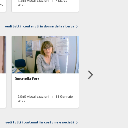
1,245
visualizzazioni
7 Marzo
1,192
visualizzazioni
25
2025
2024
vedi tutti i contenuti in donne della ricerca
Donatella Ferri
Claudia Meloni
o
2,949
visualizzazioni
11 Gennaio
3,276
visualizzazioni
2022
Novembre 2021
vedi tutti i contenuti in costume e società