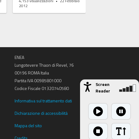
e
4,153
visualizzazioni
22 Febbraio
2,522
visualizzazioni
2012
2008
ENEA
Lungotevere Thaon di Revel, 76
00196 ROMA Italia
Partita IVA 00985801000
Screen
Codice Fiscale 01320740580
Reader
Informativa sul trattamento dati
Dichiarazione di accessibilità
Mappa del sito
Credits