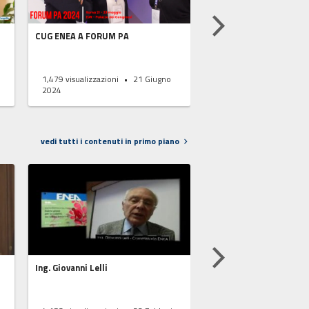
CUG ENEA A FORUM PA
La PA in azione – insie
violenza sulle donne
e
1,479
visualizzazioni
21 Giugno
1,347
visualizzazioni
2024
2024
vedi tutti i contenuti in primo piano
Ing. Giovanni Lelli
Premio Eunomia alla D.
Mammarella