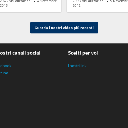
2,672
visualizzazioni
4 Settembre
2,537
visualizzazioni
9 Novembr
2013
2012
Guarda i nostri video più recenti
nostri canali social
Scelti per voi
cebook
I nostri link
utube