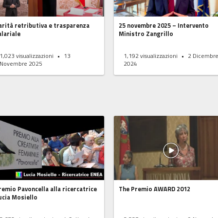
Parità retributiva e trasparenza
25 novembre 2025 – Intervento
alariale
Ministro Zangrillo
1,023
visualizzazioni
13
1,192
visualizzazioni
2 Dicembr
Novembre 2025
2024
remio Pavoncella alla ricercatrice
The Premio AWARD 2012
ucia Mosiello