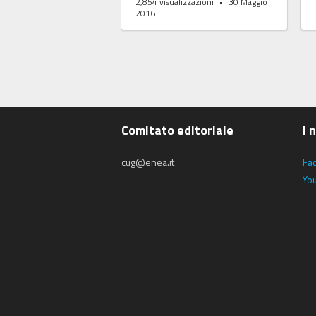
2,854
visualizzazioni
30 Maggio
2016
Comitato editoriale
I 
cug@enea.it
Fa
Yo