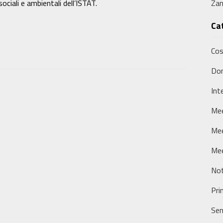
ociali e ambientali dell’ISTAT.
Zan
Ca
Cos
Don
Int
Mee
Me
Mee
Not
Pri
Sen