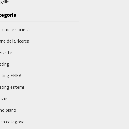
grillo
tegorie
tume e società
ne della ricerca
erviste
ting
eting ENEA
ting esterni
izie
mo piano
za categoria