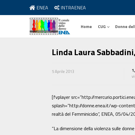
ENEA
INTRAENEA
Home
CUG
Donne del
Linda Laura Sabbadini
1
5 Aprile 2013
v
[fvplayer src=”http://mercurio.portici.
splash=”http://donne.enea.it/wp-conten
realtà del Femminicidio”, ENEA, 05/04/2
“La dimensione della violenza sulle donne i