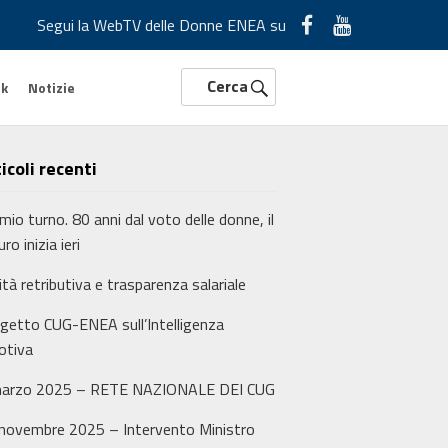
Segui la WebTV delle Donne ENEA su
Cerca
rk
Notizie
icoli recenti
l mio turno. 80 anni dal voto delle donne, il
ro inizia ieri
rità retributiva e trasparenza salariale
getto CUG-ENEA sull’Intelligenza
otiva
marzo 2025 – RETE NAZIONALE DEI CUG
novembre 2025 – Intervento Ministro