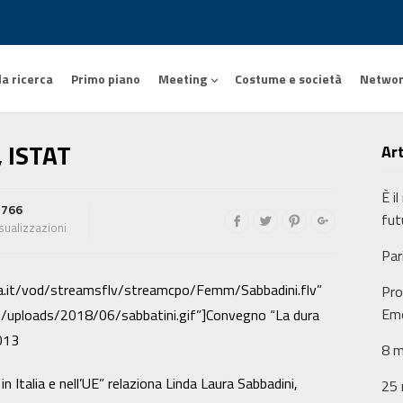
la ricerca
Primo piano
Meeting
Costume e società
Netwo
, ISTAT
Art
È i
,766
futu
isualizzazioni
​Pa
enea.it/vod/streamsflv/streamcpo/Femm/Sabbadini.flv”
Pro
Em
t/uploads/2018/06/sabbatini.gif”]Convegno “La dura
013
8 
n Italia e nell’UE” relaziona Linda Laura Sabbadini,
25 