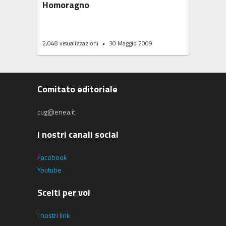
Homoragno
2,048
visualizzazioni
30 Maggio 2009
Comitato editoriale
cug@enea.it
I nostri canali social
Facebook
Youtube
Scelti per voi
I nostri link