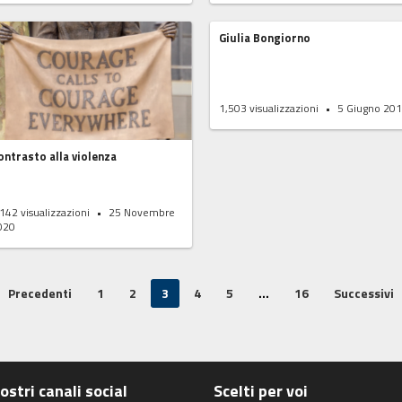
Giulia Bongiorno
1,503
visualizzazioni
5 Giugno 20
ontrasto alla violenza
,142
visualizzazioni
25 Novembre
020
Precedenti
1
2
3
4
5
…
16
Successivi
nostri canali social
Scelti per voi