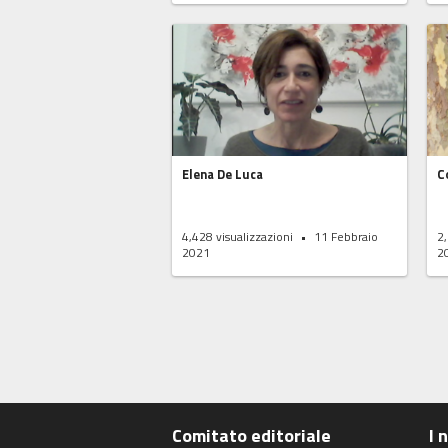
Elena De Luca
C
4,428
visualizzazioni
11 Febbraio
2
2021
2
Paginazione
degli
articoli
Comitato editoriale
I 